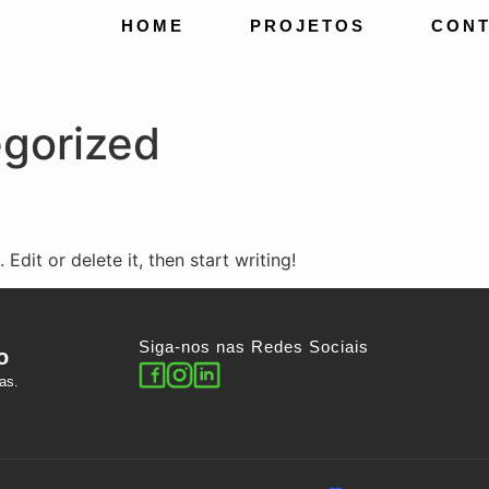
HOME
PROJETOS
CON
gorized
Edit or delete it, then start writing!
Siga-nos nas Redes Sociais
o
as.